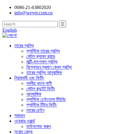
0086-21-63802020
info@weyer.com.cn
English
তারের গ্রন্থি
প্লাস্টিক তারের গ্রন্থি
মেটাল ক্যাবল গ্ল্যান্ড
মাল্টি-ফাংশনাল গ্রন্থি
বিস্ফোরণ-প্রমাণ কেবল গ্রন্থি
তারের গ্রন্থি আনুষাঙ্গিক
নিয়মাবলী এবং ফিটিং
নমনীয় ধাতব নালী
মেটাল কন্ডুইট ফিটিং
আনুষাঙ্গিক
প্লাস্টিক ঢেউতোলা টিউবিং
প্লাস্টিক টিউব ফিটিং
তারের চেইন
সমাধান
ওয়েয়ার ওয়ার্ল্ড
ডাউনলোড করুন
সংবাদ কেন্দ্র