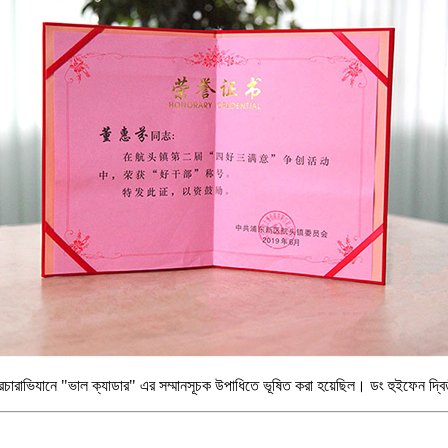
" প্রচারাভিযানে "ভাল ক্যাডার" এর সম্মানসূচক উপাধিতে ভূষিত করা হয়েছিল। ডং হুইফেন দ্