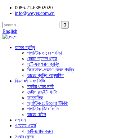
0086-21-63802020
info@weyer.com.cn
English
তারের গ্রন্থি
প্লাস্টিক তারের গ্রন্থি
মেটাল ক্যাবল গ্ল্যান্ড
মাল্টি-ফাংশনাল গ্রন্থি
বিস্ফোরণ-প্রমাণ কেবল গ্রন্থি
তারের গ্রন্থি আনুষাঙ্গিক
নিয়মাবলী এবং ফিটিং
নমনীয় ধাতব নালী
মেটাল কন্ডুইট ফিটিং
আনুষাঙ্গিক
প্লাস্টিক ঢেউতোলা টিউবিং
প্লাস্টিক টিউব ফিটিং
তারের চেইন
সমাধান
ওয়েয়ার ওয়ার্ল্ড
ডাউনলোড করুন
সংবাদ কেন্দ্র