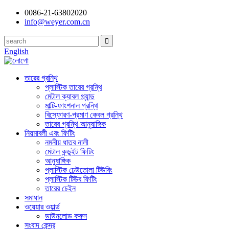
0086-21-63802020
info@weyer.com.cn
English
তারের গ্রন্থি
প্লাস্টিক তারের গ্রন্থি
মেটাল ক্যাবল গ্ল্যান্ড
মাল্টি-ফাংশনাল গ্রন্থি
বিস্ফোরণ-প্রমাণ কেবল গ্রন্থি
তারের গ্রন্থি আনুষাঙ্গিক
নিয়মাবলী এবং ফিটিং
নমনীয় ধাতব নালী
মেটাল কন্ডুইট ফিটিং
আনুষাঙ্গিক
প্লাস্টিক ঢেউতোলা টিউবিং
প্লাস্টিক টিউব ফিটিং
তারের চেইন
সমাধান
ওয়েয়ার ওয়ার্ল্ড
ডাউনলোড করুন
সংবাদ কেন্দ্র