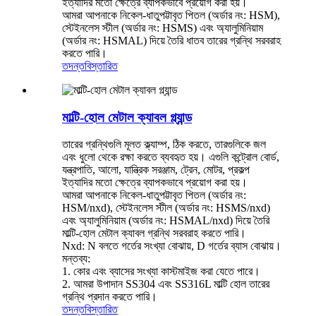
ইত্যাদির মতো ক্ষেত্রে ব্যাপকভাবে প্রয়োগ করা হয়।
আমরা আপনাকে নিকেল-ধাতুপট্টাবৃত পিতল (অর্ডার নং: HSM),
স্টেইনলেস স্টীল (অর্ডার নং: HSMS) এবং অ্যালুমিনিয়াম
(অর্ডার নং: HSMAL) দিয়ে তৈরি ধাতব তারের গ্রন্থি সরবরাহ
করতে পারি।
তদন্ত
বিস্তারিত
মাল্টি-হোল মেটাল ক্যাবল গ্ল্যান্ড
তারের গ্রন্থিগুলি মূলত ক্ল্যাম্প, ঠিক করতে, তারগুলিকে জল
এবং ধুলো থেকে রক্ষা করতে ব্যবহৃত হয়। এগুলি কন্ট্রোল বোর্ড,
যন্ত্রপাতি, আলো, যান্ত্রিক সরঞ্জাম, ট্রেন, মোটর, প্রকল্প
ইত্যাদির মতো ক্ষেত্রে ব্যাপকভাবে প্রয়োগ করা হয়।
আমরা আপনাকে নিকেল-ধাতুপট্টাবৃত পিতল (অর্ডার নং:
HSM/nxd), স্টেইনলেস স্টীল (অর্ডার নং: HSMS/nxd)
এবং অ্যালুমিনিয়াম (অর্ডার নং: HSMAL/nxd) দিয়ে তৈরি
মাল্টি-হোল মেটাল ক্যাবল গ্রন্থি সরবরাহ করতে পারি।
Nxd: N বলতে গর্তের সংখ্যা বোঝায়, D গর্তের ব্যাস বোঝায়।
মন্তব্য:
1. কোর এবং ব্যাসের সংখ্যা কাস্টমাইজ করা যেতে পারে।
2. আমরা উপাদান SS304 এবং SS316L মাল্টি হোল তারের
গ্রন্থি প্রদান করতে পারি।
তদন্ত
বিস্তারিত