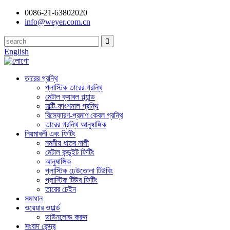
0086-21-63802020
info@weyer.com.cn
English
তারের গ্রন্থি
প্লাস্টিক তারের গ্রন্থি
মেটাল ক্যাবল গ্ল্যান্ড
মাল্টি-ফাংশনাল গ্রন্থি
বিস্ফোরণ-প্রমাণ কেবল গ্রন্থি
তারের গ্রন্থি আনুষাঙ্গিক
নিয়মাবলী এবং ফিটিং
নমনীয় ধাতব নালী
মেটাল কন্ডুইট ফিটিং
আনুষাঙ্গিক
প্লাস্টিক ঢেউতোলা টিউবিং
প্লাস্টিক টিউব ফিটিং
তারের চেইন
সমাধান
ওয়েয়ার ওয়ার্ল্ড
ডাউনলোড করুন
সংবাদ কেন্দ্র