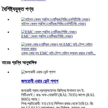
বৈশিষ্ট্যযুক্ত পণ্য
নাইলন কেবল গ্রন্থি (মেট্রিক/পিজি/এনপিটি/জি থ্রেড)
EMC কেবল গ্রন্থি (মেট্রিক/পিজি থ্রেড)
একক কোর সহ EMC হাই-টেম্প মেটাল ক্যাবল গ্ল্যান্ড (আমি...
তারের গ্রন্থি আনুষাঙ্গিক
জলরোধী এয়ার ভেন্ট প্লাগ
জলরোধী শ্বাস-প্রশ্বাসযোগ্য ঝিল্লির উপাদান হল ই-
পিটিএফই। রঙে অফ-হোয়াইট (RAL 7035) কালো (RAL
9005) আছে।
শিখা-প্রতিরোধী: V0 (V0 সিলিকন রাবার থেকে তৈরি O- রিং
সহ UL94 V) হ্যালোজেন, স্ব-নির্বাপক, ফসফর এবং