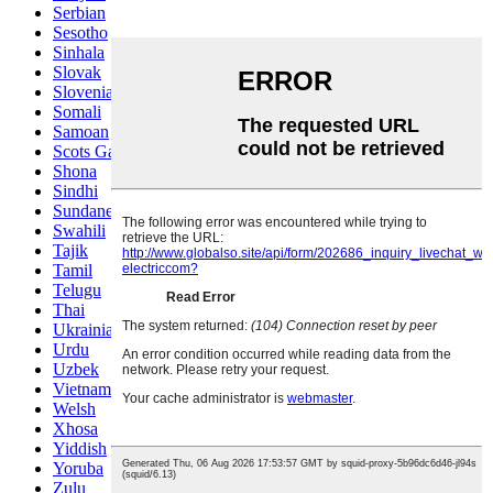
Serbian
Sesotho
Sinhala
Slovak
Slovenian
Somali
Samoan
Scots Gaelic
Shona
Sindhi
Sundanese
Swahili
Tajik
Tamil
Telugu
Thai
Ukrainian
Urdu
Uzbek
Vietnamese
Welsh
Xhosa
Yiddish
Yoruba
Zulu