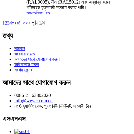
(RAL9005), নীল (RAL5012) এবং অন্যান্য রঙের
পলিমাইড হ্রাসকারী সরবরাহ করতে পারি।
তদন্ত
বিস্তারিত
1
2
3
4
পরবর্তী >
>>
পৃষ্ঠা 1/4
তথ্য
সমাধান
ওয়েয়ার ওয়ার্ল্ড
আমাদের সাথে যোগাযোগ করুন
ডাউনলোড করুন
সংবাদ কেন্দ্র
আমাদের সাথে যোগাযোগ করুন
0086-21-63802020
info@weyer.com.cn
নং 6 হ্যাংমিং রোড, পুডং নিউ ডিস্ট্রিক্ট, সাংহাই, চীন
এসএনএস