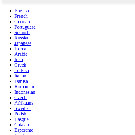
English
French
German
Portuguese
Spanish
Russian
Japanese
Korean
Arabic
Irish
Greek
Turkish
Italian
Danish
Romanian
Indonesian
Czech
Afrikaans
Swedish
Polish
Basque
Catalan
Esperanto