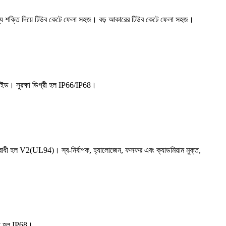
ামান্য শক্তি দিয়ে টিউব কেটে ফেলা সহজ। বড় আকারের টিউব কেটে ফেলা সহজ।
াইড। সুরক্ষা ডিগ্রী হল IP66/IP68।
 হল V2(UL94)। স্ব-নির্বাপক, হ্যালোজেন, ফসফর এবং ক্যাডমিয়াম মুক্ত,
রী হল IP68।