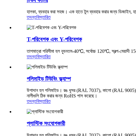
টিউব কাটার
হালকা, ব্যবহার করা সহজ। এক হাতে টুল ব্যবহার করার জন্য ডিজাইন, হা
তদন্ত
বিস্তারিত
T-পরিবেশক এবং Y-পরিবেশক
তাপমাত্রা পরিসীমা হল ন্যূনতম-40℃, সর্বোচ্চ 120℃, স্বল্প-মেয়
তদন্ত
বিস্তারিত
পলিমাইড টিউবিং ক্ল্যাম্প
উপাদান হল পলিমাইড। রঙ ধূসর (RAL 7037), কালো (RAL 9005)। তা
নালীগুলি ঠিক করার জন্য RoHS পাস করেছে।
তদন্ত
বিস্তারিত
প্লাস্টিক সংযোগকারী
উপাদান হল পলিমাইড। রঙ ধূসর (RAL 7037), কালো (RAL 9005)। ত