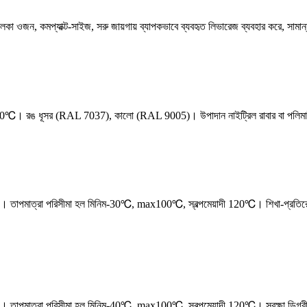
লকা ওজন, কমপ্যাক্ট-সাইজ, সরু জায়গায় ব্যাপকভাবে ব্যবহৃত লিভারেজ ব্যবহার করে, স
াদী 150℃। রঙ ধূসর (RAL 7037), কালো (RAL 9005)। উপাদান নাইট্রিল রাবার বা পলিম
পমাত্রা পরিসীমা হল মিনিম-30℃, max100℃, স্বল্পমেয়াদী 120℃। শিখা-প্রতিরোধী
াপমাত্রা পরিসীমা হল মিনিম-40℃, max100℃, স্বল্পমেয়াদী 120℃। সুরক্ষা ডিগ্