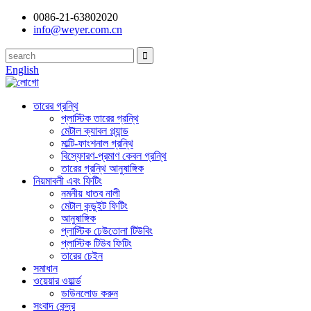
0086-21-63802020
info@weyer.com.cn
English
তারের গ্রন্থি
প্লাস্টিক তারের গ্রন্থি
মেটাল ক্যাবল গ্ল্যান্ড
মাল্টি-ফাংশনাল গ্রন্থি
বিস্ফোরণ-প্রমাণ কেবল গ্রন্থি
তারের গ্রন্থি আনুষাঙ্গিক
নিয়মাবলী এবং ফিটিং
নমনীয় ধাতব নালী
মেটাল কন্ডুইট ফিটিং
আনুষাঙ্গিক
প্লাস্টিক ঢেউতোলা টিউবিং
প্লাস্টিক টিউব ফিটিং
তারের চেইন
সমাধান
ওয়েয়ার ওয়ার্ল্ড
ডাউনলোড করুন
সংবাদ কেন্দ্র