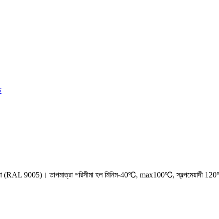
ালো (RAL 9005)। তাপমাত্রা পরিসীমা হল মিনিম-40℃, max100℃, স্বল্পমেয়াদী 12