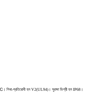
0℃। শিখা-প্রতিরোধী হল V2(UL94)। সুরক্ষা ডিগ্রী হল IP68।