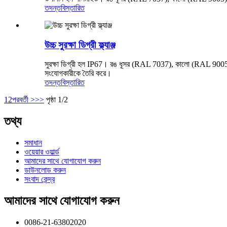
তদন্ত
বিস্তারিত
উচ্চ সুরক্ষা ডিগ্রী ফ্ল্যাঞ্জ
সুরক্ষা ডিগ্রী হল IP67। রঙ ধূসর (RAL 7037), কালো (RAL 9005)। শিখা
সংযোগকারীকে তৈরি করে।
তদন্ত
বিস্তারিত
1
2
পরবর্তী >
>>
পৃষ্ঠা 1/2
তথ্য
সমাধান
ওয়েয়ার ওয়ার্ল্ড
আমাদের সাথে যোগাযোগ করুন
ডাউনলোড করুন
সংবাদ কেন্দ্র
আমাদের সাথে যোগাযোগ করুন
0086-21-63802020