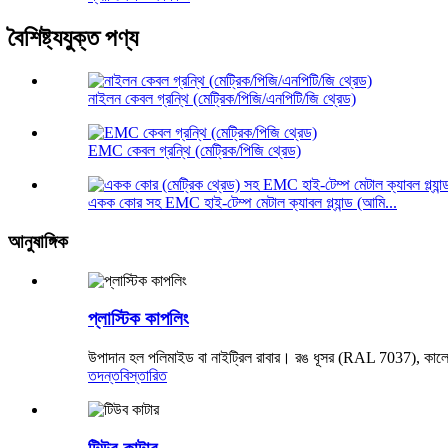
বৈশিষ্ট্যযুক্ত পণ্য
নাইলন কেবল গ্রন্থি (মেট্রিক/পিজি/এনপিটি/জি থ্রেড)
EMC কেবল গ্রন্থি (মেট্রিক/পিজি থ্রেড)
একক কোর সহ EMC হাই-টেম্প মেটাল ক্যাবল গ্ল্যান্ড (আমি...
আনুষাঙ্গিক
প্লাস্টিক কাপলিং
উপাদান হল পলিমাইড বা নাইট্রিল রাবার। রঙ ধূসর (RAL 7037), ক
তদন্ত
বিস্তারিত